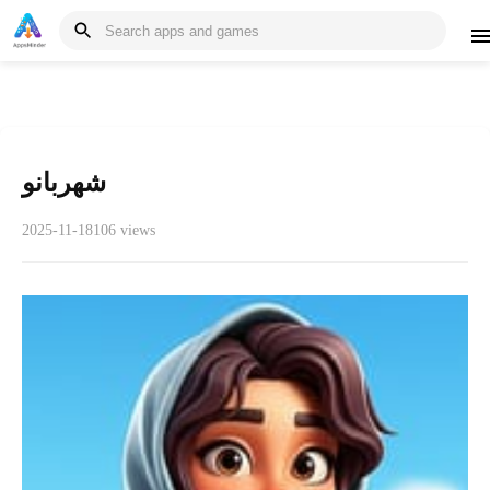
شهربانو
2025-11-18
106 views