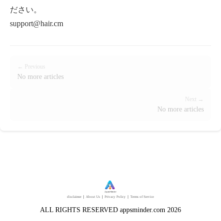
ださい。
support@hair.cm
← Previous
No more articles
Next →
No more articles
disclaimer
｜
About Us
｜
Privacy Policy
｜
Terms of Service
ALL RIGHTS RESERVED appsminder.com 2026