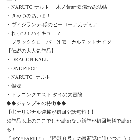
・NARUTO-ナルト- 木ノ葉新伝 湯煙忍法帖
・きめつのあいま！
・ヴィジランテ-僕のヒーローアカデミア
・れっつ！ハイキュー!?
・ブラッククローバー外伝 カルテットナイツ
【伝説の大人気作品】
・DRAGON BALL
・ONE PIECE
・NARUTO -ナルト-
・銀魂
・ドラゴンクエスト ダイの大冒険
◆◆ジャンプ＋の特徴◆◆
【①オリジナル連載が初回全話無料！】
50作品以上のここでしか読めない新作が初回無料で読め
る！
『SPY×FAMILY』『怪獣８号』の最新話に追いつこう！