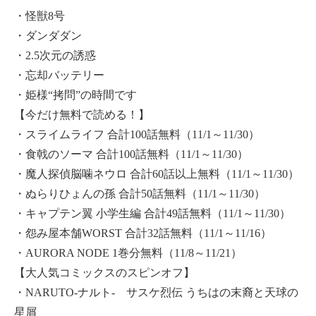
・怪獣8号
・ダンダダン
・2.5次元の誘惑
・忘却バッテリー
・姫様“拷問”の時間です
【今だけ無料で読める！】
・スライムライフ 合計100話無料（11/1～11/30）
・食戟のソーマ 合計100話無料（11/1～11/30）
・魔人探偵脳噛ネウロ 合計60話以上無料（11/1～11/30）
・ぬらりひょんの孫 合計50話無料（11/1～11/30）
・キャプテン翼 小学生編 合計49話無料（11/1～11/30）
・怨み屋本舗WORST 合計32話無料（11/1～11/16）
・AURORA NODE 1巻分無料（11/8～11/21）
【大人気コミックスのスピンオフ】
・NARUTO-ナルト- サスケ烈伝 うちはの末裔と天球の
星屑